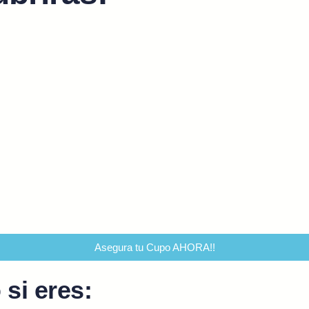
Asegura tu Cupo AHORA!!
si eres: