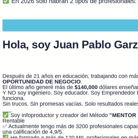
En 2026 solo habrán 2 tipos de profesionales:
Hola, soy Juan Pablo Gar
Después de 21 años en educación, trabajando con más de
OPORTUNIDAD DE NEGOCIO
.
El último año generé más de
$140,000
dólares enseña
Y NO soy ingeniero. Soy educador. Soy Emprendedor D
funciona.
Sin trucos. Sin promesas vacías. Solo resultados reale
___
Soy Infoproductor y creador del Método
"MENTOR 
Rentable
✅ Actualmente tengo más de 3200 profesionales capacitá
una calificación de 4,9/5.
He formado a más de 120 MIL profesionales en más de