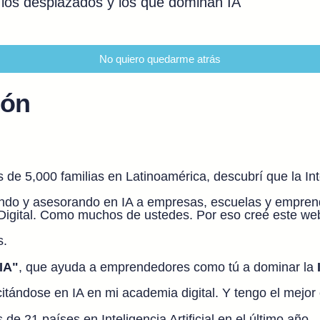
 los desplazados y los que dominan IA
No quiero quedarme atrás
zón
 5,000 familias en Latinoamérica, descubrí que la Inteli
ndo y asesorando en IA a empresas, escuelas y empren
igital. Como muchos de ustedes. Por eso creé este we
s.
IA"
, que ayuda a emprendedores como tú a dominar la
ndose en IA en mi academia digital. Y tengo el mejor cu
 21 países en Inteligencia Artificial en el último año.