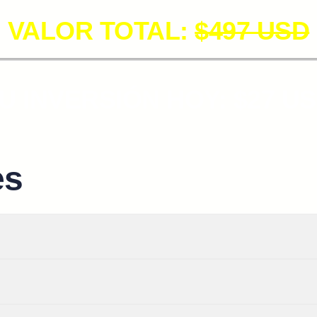
VALOR TOTAL:
$497 USD
U INVERSIÓN HOY: $27 U
es